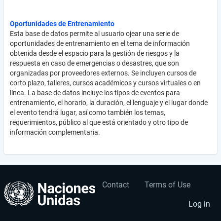
Oportunidades de Entrenamiento
Esta base de datos permite al usuario ojear una serie de
oportunidades de entrenamiento en el tema de información
obtenida desde el espacio para la gestión de riesgos y la
respuesta en caso de emergencias o desastres, que son
organizadas por proveedores externos. Se incluyen cursos de
corto plazo, talleres, cursos académicos y cursos virtuales o en
línea. La base de datos incluye los tipos de eventos para
entrenamiento, el horario, la duración, el lenguaje y el lugar donde
el evento tendrá lugar, así como también los temas,
requerimientos, público al que está orientado y otro tipo de
información complementaria.
Contact
Terms of Use
User
Footer
account
menu
Log in