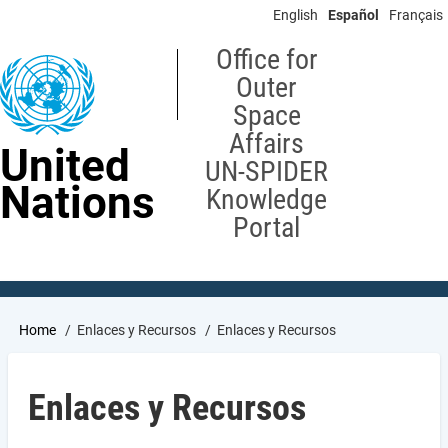
Skip
English
Español
Français
to
main
Office for
content
Outer
Space
Affairs
United
UN-SPIDER
Nations
Knowledge
Portal
Breadcrumb
Home
Enlaces y Recursos
Enlaces y Recursos
Enlaces y Recursos