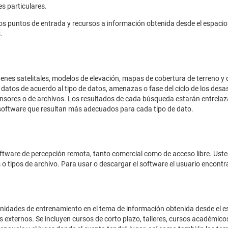
s particulares.
s puntos de entrada y recursos a información obtenida desde el espacio p
.
nes satelitales, modelos de elevación, mapas de cobertura de terreno y d
datos de acuerdo al tipo de datos, amenazas o fase del ciclo de los des
 sensores o de archivos. Los resultados de cada búsqueda estarán entrel
l software que resultan más adecuados para cada tipo de dato.
oftware de percepción remota, tanto comercial como de acceso libre. Ust
s o tipos de archivo. Para usar o descargar el software el usuario encontr
unidades de entrenamiento en el tema de información obtenida desde el es
xternos. Se incluyen cursos de corto plazo, talleres, cursos académicos y