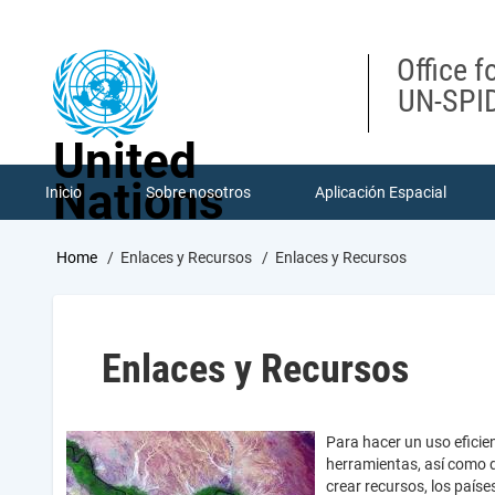
Skip
to
main
Office f
content
UN-SPID
United
Nations
Inicio
Sobre nosotros
Aplicación Espacial
Breadcrumb
Home
Enlaces y Recursos
Enlaces y Recursos
Enlaces y Recursos
Para hacer un uso eficien
herramientas, así como d
crear recursos, los país