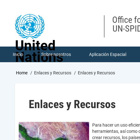
Skip
to
main
Office f
content
UN-SPID
United
Nations
Inicio
Sobre nosotros
Aplicación Espacial
Breadcrumb
Home
Enlaces y Recursos
Enlaces y Recursos
Enlaces y Recursos
Para hacer un uso eficien
herramientas, así como d
crear recursos, los país