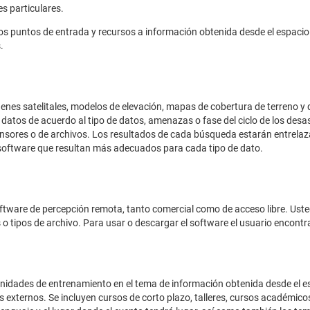
s particulares.
s puntos de entrada y recursos a información obtenida desde el espacio p
.
nes satelitales, modelos de elevación, mapas de cobertura de terreno y d
datos de acuerdo al tipo de datos, amenazas o fase del ciclo de los des
 sensores o de archivos. Los resultados de cada búsqueda estarán entrel
l software que resultan más adecuados para cada tipo de dato.
oftware de percepción remota, tanto comercial como de acceso libre. Ust
s o tipos de archivo. Para usar o descargar el software el usuario encontr
unidades de entrenamiento en el tema de información obtenida desde el es
xternos. Se incluyen cursos de corto plazo, talleres, cursos académicos y