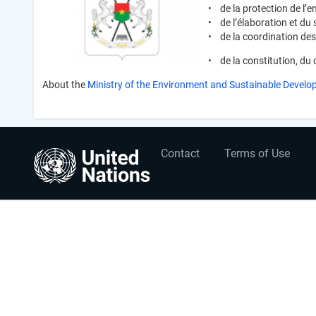
• de la protection de l’e
• de l’élaboration et du
• de la coordination des 
• de la constitution, du 
About the
Ministry of the Environment and Sustainable Devel
User
Footer
Contact
Terms of Use
account
menu
menu