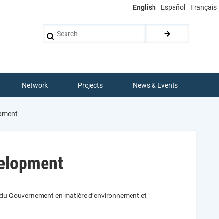
English
Español
Français
Search
Network
Projects
News & Events
opment
velopment
que du Gouvernement en matière d’environnement et