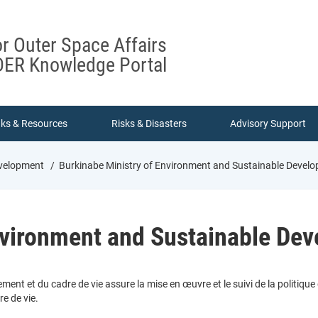
or Outer Space Affairs
ER Knowledge Portal
nks & Resources
Risks & Disasters
Advisory Support
evelopment
Burkinabe Ministry of Environment and Sustainable Devel
nvironment and Sustainable De
nement et du cadre de vie assure la mise en œuvre et le suivi de la politi
e de vie.