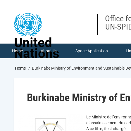
Skip
to
main
Office f
content
UN-SPID
United
Nations
Home
About Us
Space Application
Li
Breadcrumb
Home
Burkinabe Ministry of Environment and Sustainable D
Burkinabe Ministry of E
Le Ministre de l’environ
d’assainissement du cadr
A ce titre, il est chargé :