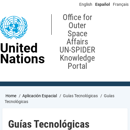
Skip
English
Español
Français
to
main
Office for
content
Outer
Space
Affairs
United
UN-SPIDER
Nations
Knowledge
Portal
Breadcrumb
Home
Aplicación Espacial
Guías Tecnológicas
Guías
Tecnológicas
Guías Tecnológicas