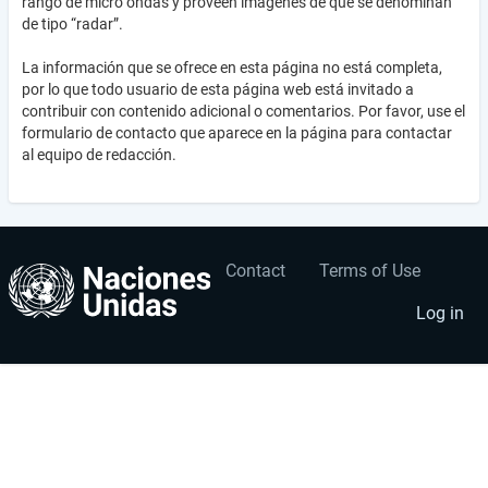
rango de micro ondas y proveen imágenes de que se denominan
de tipo “radar”.
La información que se ofrece en esta página no está completa,
por lo que todo usuario de esta página web está invitado a
contribuir con contenido adicional o comentarios. Por favor, use el
formulario de contacto que aparece en la página para contactar
al equipo de redacción.
Contact
Terms of Use
User
Footer
account
menu
Log in
menu