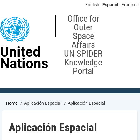
Skip
English
Español
Français
to
main
Office for
content
Outer
Space
Affairs
United
UN-SPIDER
Nations
Knowledge
Portal
Breadcrumb
Home
Aplicación Espacial
Aplicación Espacial
Aplicación Espacial