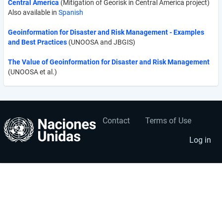
Central America
(Mitigation of Georisk in Central America project)
Also available in
Spanish
Geoinformation for Disaster and Risk Management - Examples
and Best Practices
(UNOOSA and JBGIS)
The Value of Geoinformation for Disaster and Risk Management
(UNOOSA et al.)
Contact
Terms of Use
User
Footer
account
menu
Log in
menu