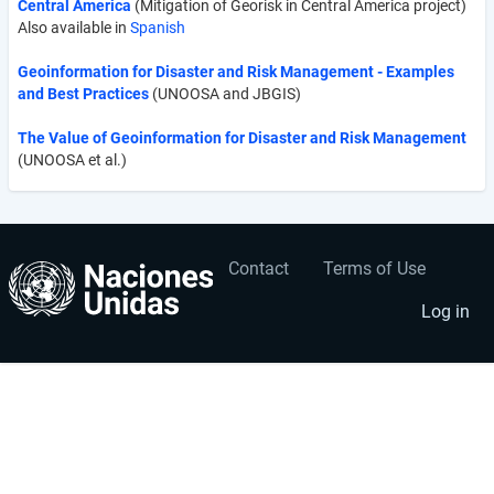
Central America
(Mitigation of Georisk in Central America project)
Also available in
Spanish
Geoinformation for Disaster and Risk Management - Examples
and Best Practices
(UNOOSA and JBGIS)
The Value of Geoinformation for Disaster and Risk Management
(UNOOSA et al.)
Contact
Terms of Use
User
Footer
account
menu
Log in
menu