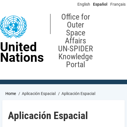
Skip
English
Español
Français
to
main
Office for
content
Outer
Space
Affairs
United
UN-SPIDER
Nations
Knowledge
Portal
Breadcrumb
Home
Aplicación Espacial
Aplicación Espacial
Aplicación Espacial