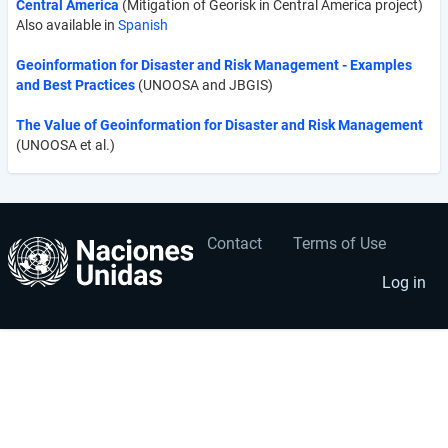
Central America
(Mitigation of Georisk in Central America project)
Also available in
Spanish
Geoinformation for Disaster and Risk Management - Examples
and Best Practices
(UNOOSA and JBGIS)
The Value of Geoinformation for Disaster and Risk Management
(UNOOSA et al.)
Contact
Terms of Use
User
Footer
account
menu
Log in
menu