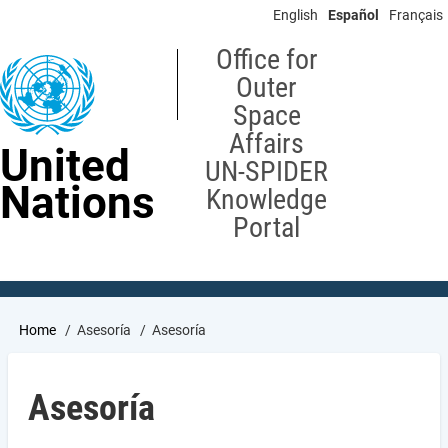
Skip
English
Español
Français
to
main
Office for
content
Outer
Space
Affairs
United
UN-SPIDER
Nations
Knowledge
Portal
Breadcrumb
Home
Asesoría
Asesoría
Asesoría