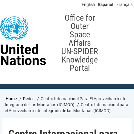
Skip
English
Español
Français
to
main
Office for
content
Outer
Space
Affairs
United
UN-SPIDER
Nations
Knowledge
Portal
Breadcrumb
Home
Redes
Centro Internacional Para El Aprovechamiento
Integrado de Las Montañas (ICIMOD)
Centro Internacional para
el Aprovechamiento Integrado de las Montañas (ICIMOD)