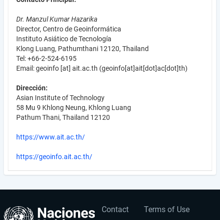
Dr. Manzul Kumar Hazarika
Director, Centro de Geoinformática
Instituto Asiático de Tecnología
Klong Luang, Pathumthani 12120, Thailand
Tel: +66-2-524-6195
Email:
geoinfo
[at]
ait.ac.th
(geoinfo[at]ait[dot]ac[dot]th)
Dirección:
Asian Institute of Technology
58 Mu 9 Khlong Neung, Khlong Luang
Pathum Thani, Thailand 12120
https://www.ait.ac.th/
https://geoinfo.ait.ac.th/
Contact
Terms of Use
User
Footer