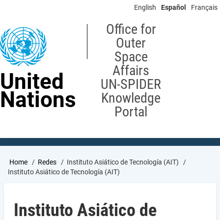
Skip
English
Español
Français
to
main
Office for
content
Outer
Space
Affairs
United
UN-SPIDER
Nations
Knowledge
Portal
Breadcrumb
Home
Redes
Instituto Asiático de Tecnología (AIT)
Instituto Asiático de Tecnología (AIT)
Instituto Asiático de