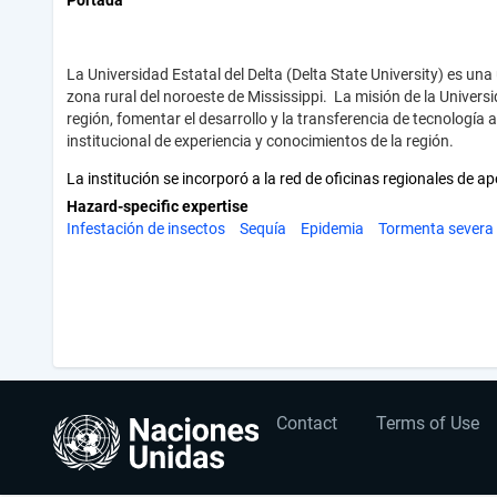
Portada
La Universidad Estatal del Delta (Delta State University) es un
zona rural del noroeste de Mississippi. La misión de la Univer
región, fomentar el desarrollo y la transferencia de tecnología
institucional de experiencia y conocimientos de la región.
La institución se incorporó a la red de oficinas regionales de
Hazard-specific expertise
Infestación de insectos
Sequía
Epidemia
Tormenta severa
User
Footer
Contact
Terms of Use
account
menu