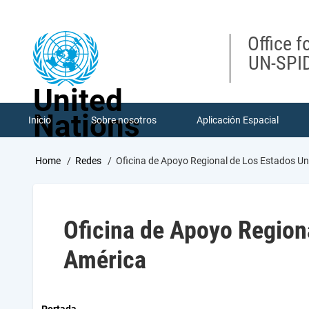
Skip
to
main
Office f
content
UN-SPID
United
Nations
Inicio
Sobre nosotros
Aplicación Espacial
Breadcrumb
Home
Redes
Oficina de Apoyo Regional de Los Estados U
Oficina de Apoyo Region
América