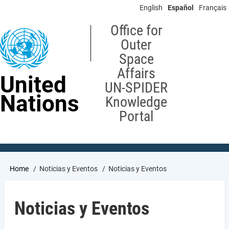
Skip
English
Español
Français
to
main
Office for
content
Outer
Space
Affairs
United
UN-SPIDER
Nations
Knowledge
Portal
Breadcrumb
Home
Noticias y Eventos
Noticias y Eventos
Noticias y Eventos