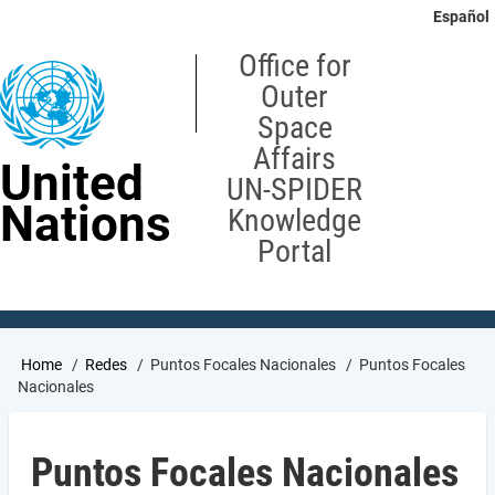
Skip
Español
to
main
Office for
content
Outer
Space
Affairs
United
UN-SPIDER
Nations
Knowledge
Portal
Breadcrumb
Home
Redes
Puntos Focales Nacionales
Puntos Focales
Nacionales
Puntos Focales Nacionales