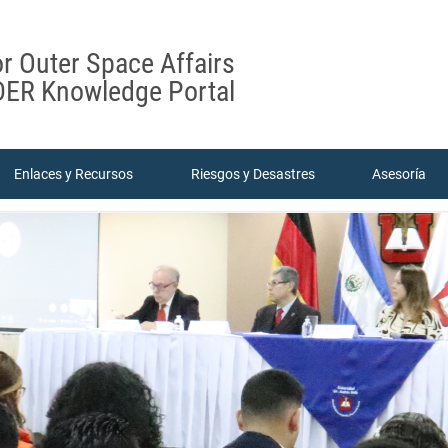
or Outer Space Affairs
ER Knowledge Portal
Enlaces y Recursos
Riesgos y Desastres
Asesoría