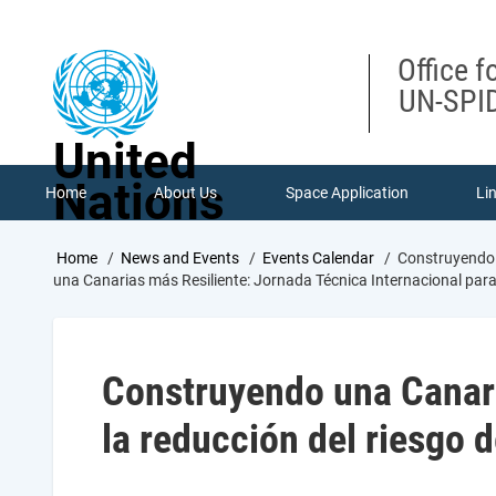
Skip
to
main
Office f
content
UN-SPID
United
Nations
Home
About Us
Space Application
Li
Breadcrumb
Home
News and Events
Events Calendar
Construyendo U
una Canarias más Resiliente: Jornada Técnica Internacional para 
Construyendo una Canari
la reducción del riesgo 