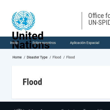
Skip
to
main
Office f
content
UN-SPID
United
Nations
Inicio
Sobre nosotros
Aplicación Espacial
Breadcrumb
Home
Disaster Type
Flood
Flood
Flood