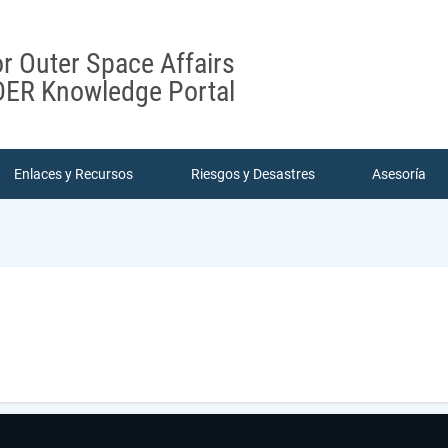
or Outer Space Affairs
ER Knowledge Portal
Enlaces y Recursos
Riesgos y Desastres
Asesoría