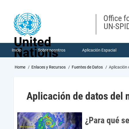
Skip
to
main
Office f
content
UN-SPID
United
Nations
Inicio
Sobre nosotros
Aplicación Espacial
Breadcrumb
Home
Enlaces y Recursos
Fuentes de Datos
Aplicación 
Aplicación de datos del 
¿Para qué se