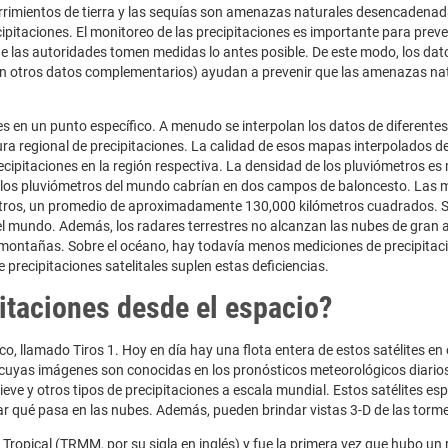
rrimientos de tierra y las sequías son amenazas naturales desencadenad
ipitaciones. El monitoreo de las precipitaciones es importante para preve
que las autoridades tomen medidas lo antes posible. De este modo, los dat
con otros datos complementarios) ayudan a prevenir que las amenazas na
es en un punto específico. A menudo se interpolan los datos de diferentes
ra regional de precipitaciones. La calidad de esos mapas interpolados d
recipitaciones en la región respectiva. La densidad de los pluviómetros es
s los pluviómetros del mundo cabrían en dos campos de baloncesto. Las 
tros, un promedio de aproximadamente 130,000 kilómetros cuadrados. S
l mundo. Además, los radares terrestres no alcanzan las nubes de gran al
montañas. Sobre el océano, hay todavía menos mediciones de precipitac
recipitaciones satelitales suplen estas deficiencias.
itaciones desde el espacio?
o, llamado Tiros 1. Hoy en día hay una flota entera de estos satélites en 
 cuyas imágenes son conocidas en los pronósticos meteorológicos diarios
ieve y otros tipos de precipitaciones a escala mundial. Estos satélites es
car qué pasa en las nubes. Además, pueden brindar vistas 3-D de las torm
Tropical (TRMM, por su sigla en inglés) y fue la primera vez que hubo un 