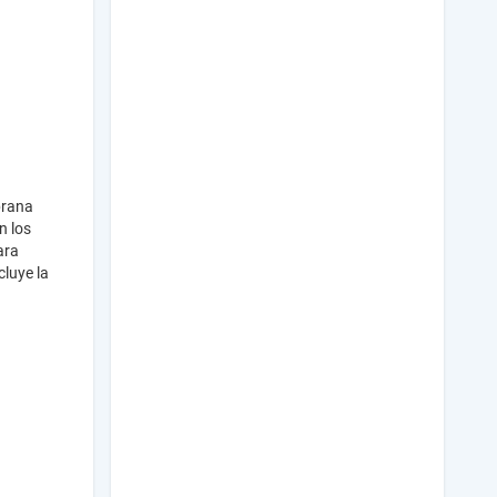
prana
n los
ara
cluye la