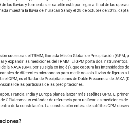
e las lluvias y tormentas, el satélite está por llegar al final de las opera
ada muestra la lluvia del huracán Sandy el 28 de octubre de 2012, capta
sión sucesora del TRMM, llamada Misión Global de Precipitación (GPM, po
uar y expandir las mediciones del TRMM. El GPM porta dos instrumentos.
 la NASA (GMI, por su sigla en inglés), que captura las intensidades de
e canales de diferentes microondas para medir no solo lluvias de ligeras a 
rta el GPM, es el Radar de Precipitaciones de Doble Frecuencia de JAXA (
nsional de las partículas de las precipitaciones.
pón, Francia, India y Europa planea lanzar más satélites GPM. El prime
 de GPM como un estándar de referencia para unificar las mediciones de
dentro de la constelación. La constelación entera de satélites GPM observ
taciones?