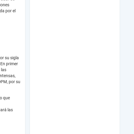
ciones
da por el
r su sigla
 En primer
 las
intensas,
DPM, por su
ro que
ará las