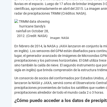
lluvias en el espacio. Luego de 17 años de brindar imágenes 3-D d
científicas, aproximadamente en abril del 2015. La imagen anim
radar de precipitaciones TRMM (Créditos: NASA).
Imagen: NASA
En febrero de 2014, la NASA y JAXA lanzaron en conjunto la mi
en inglés). Los sensores del GPM están diseñados para contin
lugar, el generador avanzado de Imágenes de Microondas GPM de
precipitaciones y los patrones horizontales. El GMI utiliza trec
sino también la caída de nieve. El segundo instrumento que po
sigla en inglés) que brinda comprensión de la estructura tridime
Un consorcio de socios del conformados por Estados Unidos, Ja
lanzaron la NASA y JAXA, servirá como el Observatorio Central
precipitaciones provenientes de todos los satélites que vuelen 
precipitaciones alrededor de todo el mundo cada 2 o 3 horas.
¿Cómo puedo acceder a los datos de precipi