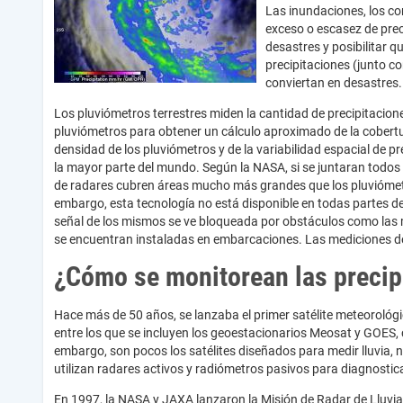
Las inundaciones, los co
exceso o escasez de prec
desastres y posibilitar 
precipitaciones (junto 
conviertan en desastres.
Los pluviómetros terrestres miden la cantidad de precipitacion
pluviómetros para obtener un cálculo aproximado de la cobertu
densidad de los pluviómetros y de la variabilidad espacial de p
la mayor parte del mundo. Según la NASA, si se juntaran todo
de radares cubren áreas mucho más grandes que los pluvióme
embargo, esta tecnología no está disponible en todas partes de
señal de los mismos se ve bloqueada por obstáculos como las 
se encuentran instaladas en embarcaciones. Las mediciones de p
¿Cómo se monitorean las precip
Hace más de 50 años, se lanzaba el primer satélite meteorológic
entre los que se incluyen los geoestacionarios Meosat y GOES,
embargo, son pocos los satélites diseñados para medir lluvia, n
utilizan radares activos y radiómetros pasivos para diagnosti
En 1997, la NASA y JAXA lanzaron la Misión de Radar de Lluvia 