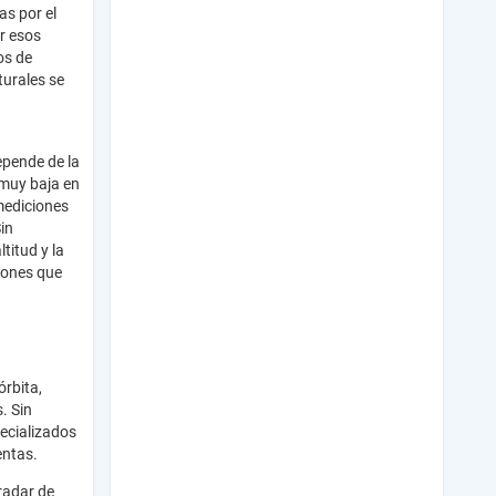
as por el
r esos
os de
turales se
epende de la
 muy baja en
mediciones
in
titud y la
iones que
órbita,
. Sin
pecializados
entas.
radar de