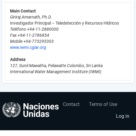
Main Contact
Giriraj Amarnath, Ph.D.
Investigador Principal – Teledetección y Recursos Hídricos
Teléfono +94-11-2880000
Fax +94-11-2786854
Mobile +94-773295303
www.iwmi.cgiar.org
Address
127, Sunil Mawatha, Pelawatte Colombo, Sri Lanka
International Water Management Institute (IWMI)
Contact
Terms of Use
User
Footer
account
menu
Log in
menu