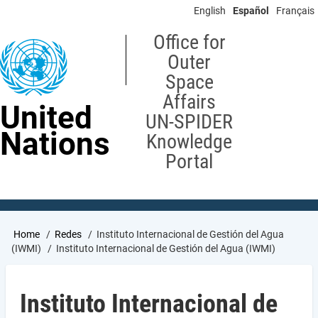
Skip
English
Español
Français
to
main
Office for
content
Outer
Space
Affairs
United
UN-SPIDER
Nations
Knowledge
Portal
Breadcrumb
Home
Redes
Instituto Internacional de Gestión del Agua
(IWMI)
Instituto Internacional de Gestión del Agua (IWMI)
Instituto Internacional de