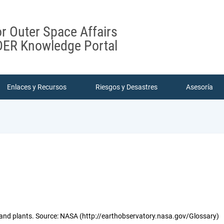
or Outer Space Affairs
ER Knowledge Portal
Enlaces y Recursos
Riesgos y Desastres
Asesoría
s and plants. Source: NASA (http://earthobservatory.nasa.gov/Glossary)