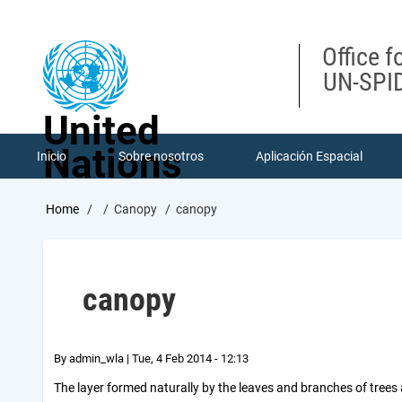
Skip
to
main
Office f
content
UN-SPID
United
Nations
Inicio
Sobre nosotros
Aplicación Espacial
Breadcrumb
Home
Canopy
canopy
canopy
By
admin_wla
|
Tue, 4 Feb 2014 - 12:13
The layer formed naturally by the leaves and branches of tree