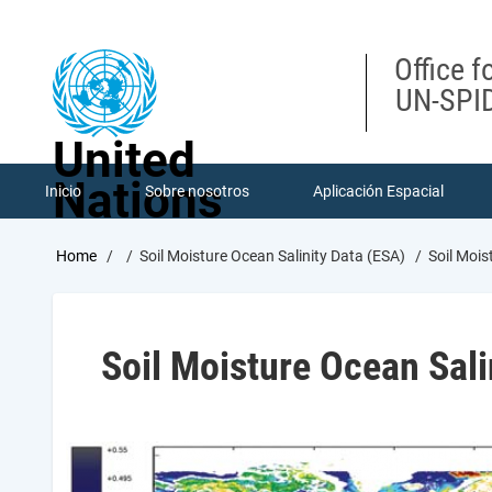
Skip
to
main
Office f
content
UN-SPID
United
Nations
Inicio
Sobre nosotros
Aplicación Espacial
Breadcrumb
Home
Soil Moisture Ocean Salinity Data (ESA)
Soil Mois
Soil Moisture Ocean Sali