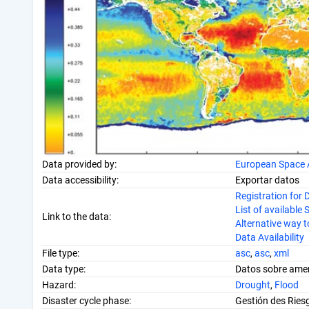
Data provided by:
European Space 
Data accessibility:
Exportar datos
Registration for
List of availabl
Link to the data:
Alternative way t
Data Availability
File type:
asc
,
asc
,
xml
Data type:
Datos sobre amen
Hazard:
Drought
,
Flood
Disaster cycle phase:
Gestión des Ries