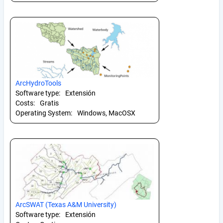
ArcHydroTools
Software type:
Extensión
Costs:
Gratis
Operating System:
Windows, MacOSX
ArcSWAT (Texas A&M University)
Software type:
Extensión