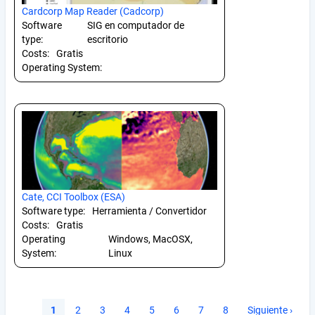
Cardcorp Map Reader (Cadcorp)
Software
SIG en computador de
type:
escritorio
Costs:
Gratis
Operating System:
Cate, CCI Toolbox (ESA)
Software type:
Herramienta / Convertidor
Costs:
Gratis
Operating
Windows, MacOSX,
System:
Linux
Pagination
Current
1
Página
2
Página
3
Página
4
Página
5
Página
6
Página
7
Página
8
Next
Siguiente ›