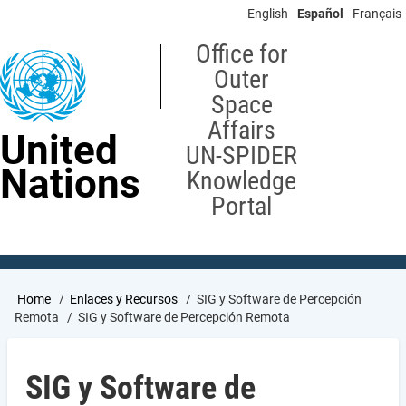
Skip
English
Español
Français
to
main
Office for
content
Outer
Space
Affairs
United
UN-SPIDER
Nations
Knowledge
Portal
Breadcrumb
Home
Enlaces y Recursos
SIG y Software de Percepción
Remota
SIG y Software de Percepción Remota
SIG y Software de