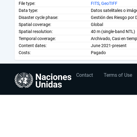
File type:
FITS
,
GeoTIFF
Data type:
Datos satelitales o imá
Disaster cycle phase:
Gestión des Riesgo por 
Spatial coverage:
Global
Spatial resolution:
40 m (single-band NTL)
Temporal coverage:
Archivado, Casi en tiemp
Content dates:
June 2021-present
Costs:
Pagado
User
Footer
Contact
Terms of Use
account
menu
menu