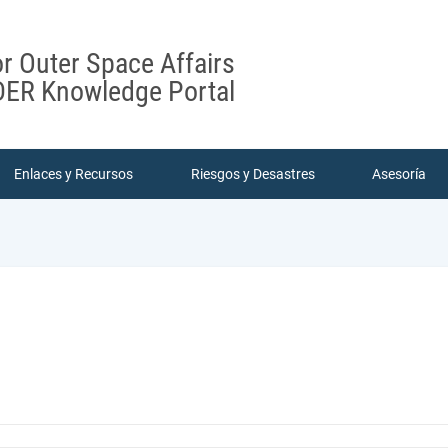
or Outer Space Affairs
ER Knowledge Portal
Enlaces y Recursos
Riesgos y Desastres
Asesoría