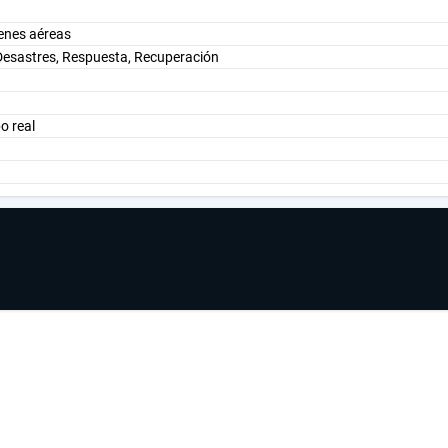
genes aéreas
Desastres, Respuesta, Recuperación
o real