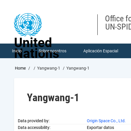
Skip
to
main
Office f
content
UN-SPID
United
Nations
Inicio
Sobre nosotros
Aplicación Espacial
Breadcrumb
Home
Yangwang-1
Yangwang-1
Yangwang-1
Data provided by:
Origin Space Co., Ltd.
Data accessibility:
Exportar datos