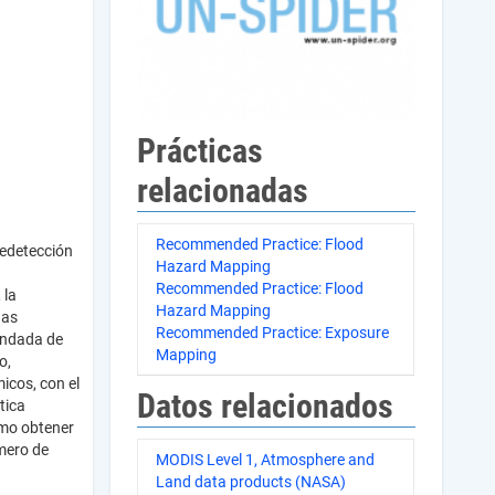
Prácticas
relacionadas
Recommended Practice: Flood
ledetección
Hazard Mapping
Recommended Practice: Flood
 la
Hazard Mapping
das
Recommended Practice: Exposure
endada de
Mapping
o,
icos, con el
Datos relacionados
tica
omo obtener
úmero de
MODIS Level 1, Atmosphere and
Land data products (NASA)