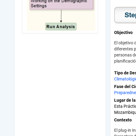
Objectivo
El objetivo
diferentes 
personas de
planificaci
Tipo de De
Climatológ
Fase del Ci
Preparedne
Lugar de l
Esta Prácti
Mozambiqu
Contexto
El plug-in 