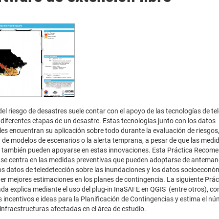
del riesgo de desastres suele contar con el apoyo de las tecnologías de te
 diferentes etapas de un desastre. Estas tecnologías junto con los datos
es encuentran su aplicación sobre todo durante la evaluación de riesgos,
 de modelos de escenarios o la alerta temprana, a pesar de que las medi
s también pueden apoyarse en estas innovaciones. Esta Práctica Recom
R
se centra en las medidas preventivas que pueden adoptarse de anteman
los datos de teledetección sobre las inundaciones y los datos socioeconóm
ner mejores estimaciones en los planes de contingencia. La siguiente Prác
 explica mediante el uso del plug-in InaSAFE en QGIS (entre otros), c
 incentivos e ideas para la Planificación de Contingencias y estima el n
infraestructuras afectadas en el área de estudio.