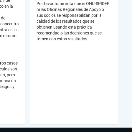
). Fue
Por favor tome nota que ni ONU-SPIDER
co en la
ni las Oficinas Regionales de Apoyo o
sus socios se responsabilizan por la
 de
calidad de los resultados que se
e concentra
obtienen usando esta práctica
tra en la
recomendad o las decisiones que se
e retorno
tomen con estos resultados.
tros casos
lculos son
ido, pero
 nunca un
iesgos y