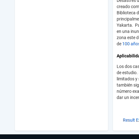
Desastres d
creado como
Biblioteca 
principalme
Yakarta. Pa
en una inun
zona este d
de
100 años
Aplicabilid
Los dos cas
de estudio.
limitados y
también sig
número exac
dar un ince
Result E