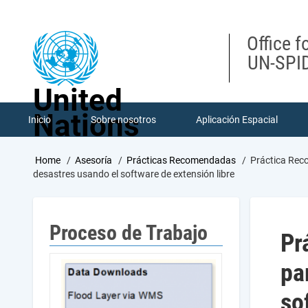
Skip
to
main
Office f
content
UN-SPID
United
Nations
Inicio
Sobre nosotros
Aplicación Espacial
Breadcrumb
Home
Asesoría
Prácticas Recomendadas
Práctica Reco
desastres usando el software de extensión libre
Proceso de Trabajo
Pr
pa
so