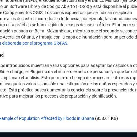
e Indonesia (BNPB), el Gobierno de Australia y el Banco Mundial (GFDRR
 un Software Libre y de Código Abierto (FOSS) y está disponible al publi
de Complementos QGIS. Los casos expuestos que se indican se aplican
nte a los desastres ocurridos en Indonesia, por ejemplo, las inundaciones
ra esta práctica se han elegido dos casos de uso en África. El primero s
dación pasada en Beira. Mozambique, mientras que el segundo se concen
e Accra, en Ghana, y trabaja con la capa de inundación para un periodo d
 elaborada por el programa GloFAS.
ad
os introducidos muestran varias opciones para adaptar los cálculos a o
 Sin embargo, el Plugin no da el número exacto de personas ya que los cá
 simplifican el análisis. Esto permite un tiempo de procesamiento más ráp
nifica que los valores son sólo una estimación de los daños esperados y
to. Esta práctica busca aumentar la conciencia sobre la prevención de r
ntivo para mejorar los procesos de preparación y planificación.
xample of Population Affected by Floods in Ghana
(858.61 KB)