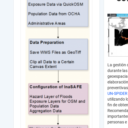
La gestión 
durante las
geoespacial
elaboración
preventiva
UN-SPIDE
utilizando 
fin de obte
Recomendada
importantes
personas e 