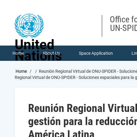
Skip
to
main
Office f
content
UN-SPID
United
Nations
Home
About Us
Space Application
Li
Breadcrumb
Home
Reunión Regional Virtual de ONU-SPIDER - Solucion
Regional Virtual de ONU-SPIDER - Soluciones espaciales para la g
Reunión Regional Virtua
gestión para la reducció
América Latina