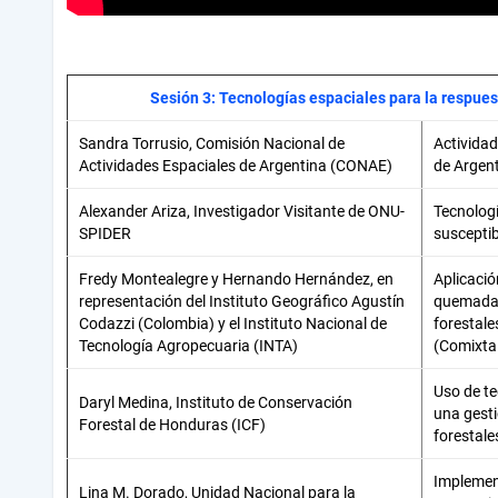
Sesión 3: Tecnologías espaciales para la respues
Sandra Torrusio, Comisión Nacional de
Actividad
Actividades Espaciales de Argentina (CONAE)
de Argen
Alexander Ariza, Investigador Visitante de ONU-
Tecnologí
SPIDER
susceptib
Fredy Montealegre y Hernando Hernández, en
Aplicació
representación del Instituto Geográfico Agustín
quemadas
Codazzi (Colombia) y el Instituto Nacional de
forestal
Tecnología Agropecuaria (INTA)
(Comixta
Uso de te
Daryl Medina, Instituto de Conservación
una gesti
Forestal de Honduras (ICF)
forestale
Implemen
Lina M. Dorado, Unidad Nacional para la