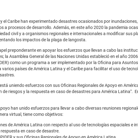
el Caribe han experimentado desastres ocasionados por inundaciones, s
s a procesos de desarrollo. Además, en este año 2020 la pandemia oca
iedad civil y a organismos regionales e internacionales a modificar sus pl
mentando los impactos de la plaga de langosta.
el preponderante en apoyar los esfuerzos que llevan a cabo las instituci
es; la Asamblea General de las Naciones Unidas estableció en el año 200
IDER) como un programa a ser implementado por la Oficina para Asuntos
arios países de América Latina y el Caribe para facilitar el uso de tecn
esastres.
stá uniendo esfuerzos con sus Oficinas Regionales de Apoyo en América 
n de riesgos y la respuesta en caso de desastres para América Latina". En
poyo han unido esfuerzos para llevar a cabo diversas reuniones regional
nera virtual, tiene como objetivos:
nes de América Latina con respecto al uso de tecnologías espaciales e in
a respuesta en caso de desastre.
SPIDER y sus Oficinas Regionales de Apoyo en América Latina.