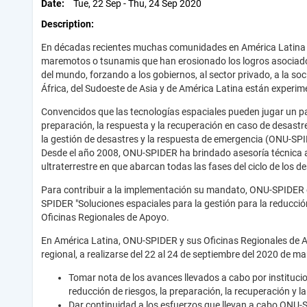
Date
Tue, 22 Sep - Thu, 24 Sep 2020
Description
En décadas recientes muchas comunidades en América Latina y 
maremotos o tsunamis que han erosionado los logros asociado
del mundo, forzando a los gobiernos, al sector privado, a la soc
África, del Sudoeste de Asia y de América Latina están experi
Convencidos que las tecnologías espaciales pueden jugar un pap
preparación, la respuesta y la recuperación en caso de desastr
la gestión de desastres y la respuesta de emergencia (ONU-SP
Desde el año 2008, ONU-SPIDER ha brindado asesoría técnica a v
ultraterrestre en que abarcan todas las fases del ciclo de los d
Para contribuir a la implementación su mandato, ONU-SPIDER e
SPIDER "Soluciones espaciales para la gestión para la reducció
Oficinas Regionales de Apoyo.
En América Latina, ONU-SPIDER y sus Oficinas Regionales de A
regional, a realizarse del 22 al 24 de septiembre del 2020 de ma
Tomar nota de los avances llevados a cabo por institucio
reducción de riesgos, la preparación, la recuperación y l
Dar continuidad a los esfuerzos que llevan a cabo ONU-