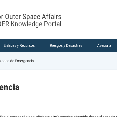
or Outer Space Affairs
ER Knowledge Portal
Enlaces y Recursos
Riesgos y Desastres
Asesoría
 caso de Emergencia
encia