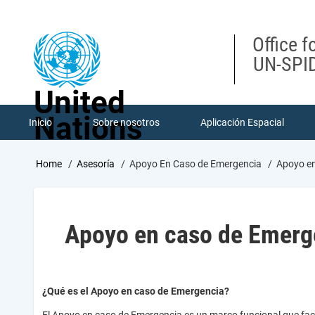
Skip
to
main
Office f
content
UN-SPID
United
Nations
Inicio
Sobre nosotros
Aplicación Espacial
Breadcrumb
Home
Asesoría
Apoyo En Caso de Emergencia
Apoyo en
Apoyo en caso de Emerg
¿Qué es el Apoyo en caso de Emergencia?