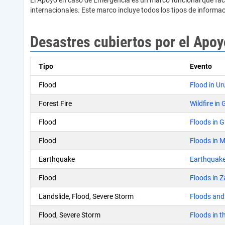
El Apoyo en caso de Emergencia es un marco funcional que facil
internacionales. Este marco incluye todos los tipos de informac
Desastres cubiertos por el Apo
Tipo
Evento
Flood
Flood in U
Forest Fire
Wildfire in
Flood
Floods in 
Flood
Floods in 
Earthquake
Earthquake 
Flood
Floods in 
Landslide, Flood, Severe Storm
Floods and 
Flood, Severe Storm
Floods in t