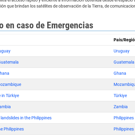
ita el acceso rápido y eficiente a información obtenida desde el espacio
ión que brindan los satélites de observación de la Tierra, de comunicacio
yo en caso de Emergencias
País/Regió
ruguay
Uruguay
 Guatemala
Guatemala
Ghana
Ghana
Mozambique
Mozambiq
in Türkiye
Türkiye
Zambia
Zambia
landslides in the Philippines
Philippines
he Philippines
Philippines