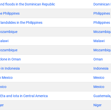
nd floods in the Dominican Republic
Dominican 
he Philippines
Philippines
landslides in the Philippines
Philippines
Mozambique
Mozambiq
Malawi
Malawi
Mozambique
Mozambiq
yclone in Oman
Oman
 in Indonesia
Indonesia
in Mexico
Mexico
exico
Mexico
Eta and Iota in Central America
Guatemala
ger
Niger